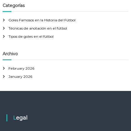
c
r
Categorías
h
c
h
Goles Famosos en la Historia del Fútbol
f
Técnicas de anotación en el fútbol
o
r
Tipos de goles en el fútbol
:
Archivo
February 2026
January 2026
Legal