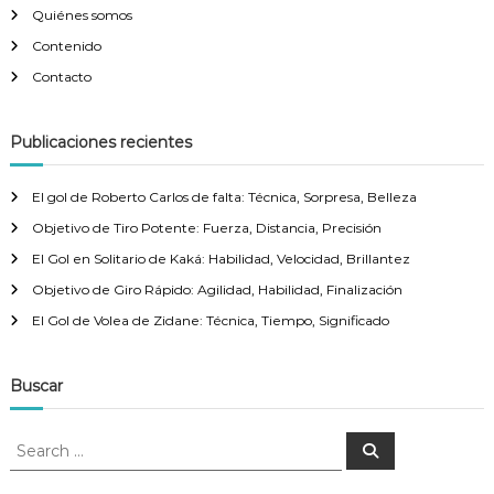
Quiénes somos
Contenido
Contacto
Publicaciones recientes
El gol de Roberto Carlos de falta: Técnica, Sorpresa, Belleza
Objetivo de Tiro Potente: Fuerza, Distancia, Precisión
El Gol en Solitario de Kaká: Habilidad, Velocidad, Brillantez
Objetivo de Giro Rápido: Agilidad, Habilidad, Finalización
El Gol de Volea de Zidane: Técnica, Tiempo, Significado
Buscar
S
S
e
e
a
a
r