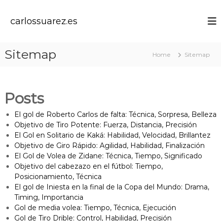
S
k
carlossuarez.es
i
p
t
Sitemap
Home
Sitemap
o
c
o
n
Posts
t
e
El gol de Roberto Carlos de falta: Técnica, Sorpresa, Belleza
n
Objetivo de Tiro Potente: Fuerza, Distancia, Precisión
t
El Gol en Solitario de Kaká: Habilidad, Velocidad, Brillantez
Objetivo de Giro Rápido: Agilidad, Habilidad, Finalización
El Gol de Volea de Zidane: Técnica, Tiempo, Significado
Objetivo del cabezazo en el fútbol: Tiempo,
Posicionamiento, Técnica
El gol de Iniesta en la final de la Copa del Mundo: Drama,
Timing, Importancia
Gol de media volea: Tiempo, Técnica, Ejecución
Gol de Tiro Drible: Control, Habilidad, Precisión