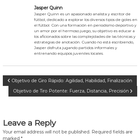
Jasper Quinn
Jasper Quinn es un apasionado analista y escritor de
fútbol, dedicado a explorar los diversos tipos de goles en
el fútbol. Con una formación en periodismo deportivo y
un amor por el hermoso juego, su objetivo es educar a
los aficionados sobre las complejidades de las técnicas y
estrategias de anotación. Cuando no está escribiendo,
Jasper disfruta jugando partidos informales y
entrenando equipos juveniles locales.
P
Objetivo de Giro Rápido: Agilidad, Habilidad, Finalización
Objetivo de Tiro Potente: Fuerza, Distancia, Precisión
o
s
Leave a Reply
t
Your email address will not be published.
Required fields are
n
marked
*