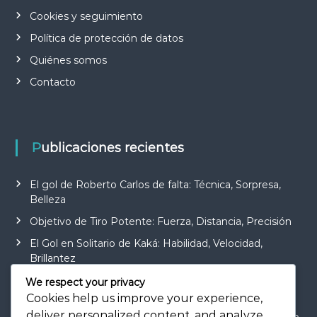
Cookies y seguimiento
Política de protección de datos
Quiénes somos
Contacto
Publicaciones recientes
El gol de Roberto Carlos de falta: Técnica, Sorpresa,
Belleza
Objetivo de Tiro Potente: Fuerza, Distancia, Precisión
El Gol en Solitario de Kaká: Habilidad, Velocidad,
Brillantez
Objetivo de Giro Rápido: Agilidad, Habilidad,
We respect your privacy
Finalización
Cookies help us improve your experience,
deliver personalized content, and analyze
El Gol de Volea de Zidane: Técnica, Tiempo, Significado