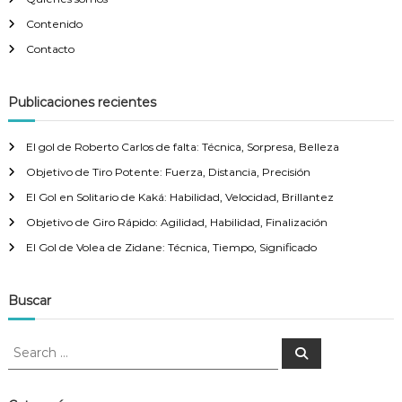
Contenido
Contacto
Publicaciones recientes
El gol de Roberto Carlos de falta: Técnica, Sorpresa, Belleza
Objetivo de Tiro Potente: Fuerza, Distancia, Precisión
El Gol en Solitario de Kaká: Habilidad, Velocidad, Brillantez
Objetivo de Giro Rápido: Agilidad, Habilidad, Finalización
El Gol de Volea de Zidane: Técnica, Tiempo, Significado
Buscar
S
S
e
e
a
a
r
c
r