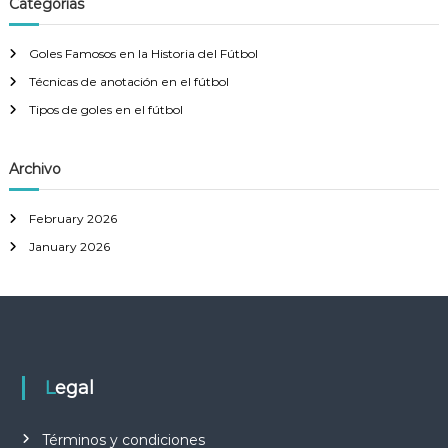
Categorías
h
c
h
Goles Famosos en la Historia del Fútbol
f
Técnicas de anotación en el fútbol
o
r
Tipos de goles en el fútbol
:
Archivo
February 2026
January 2026
Legal
Términos y condiciones