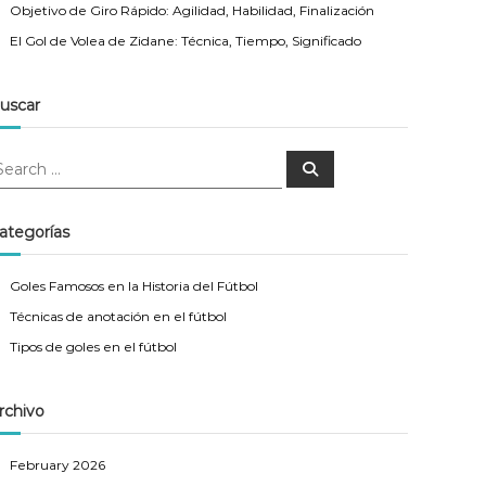
Objetivo de Giro Rápido: Agilidad, Habilidad, Finalización
El Gol de Volea de Zidane: Técnica, Tiempo, Significado
uscar
S
e
a
r
c
ategorías
h
Goles Famosos en la Historia del Fútbol
Técnicas de anotación en el fútbol
Tipos de goles en el fútbol
rchivo
February 2026