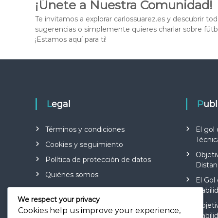
¡Únete a Nuestra Comunidad!
Te invitamos a explorar carlossuarez.es y descubrir to
sugerencias o simplemente quieres charlar sobre fút
¡Estamos aquí para ti!
Legal
Pub
Términos y condiciones
El gol
Técnic
Cookies y seguimiento
Objeti
Política de protección de datos
Distan
Quiénes somos
El Gol
Contacto
Habilid
We respect your privacy
Objeti
Cookies help us improve your experience,
Habili