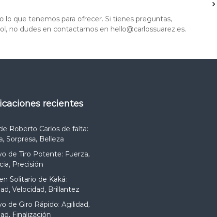
do lo que tenemos para ofrecer. Si tienes preguntas,
bol, no dudes en contactarnos en
hello@carlossuarez.es
.
licaciones recientes
 de Roberto Carlos de falta:
a, Sorpresa, Belleza
vo de Tiro Potente: Fuerza,
cia, Precisión
 en Solitario de Kaká:
ad, Velocidad, Brillantez
vo de Giro Rápido: Agilidad,
dad, Finalización