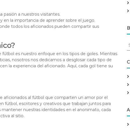
 pasión a nuestros visitantes.
 en la importancia de aprender sobre el juego.
nde todos los aficionados pueden compartir sus
B
S
nico?
e
 fútbol es nuestro enfoque en los tipos de goles. Mientras
a
oticias, nosotros nos dedicamos a desglosar cada tipo de
r
C
cen la experiencia del aficionado. Aquí, cada gol tiene su
c
h
f
o
r
e aficionados al fútbol que comparten un amor por el
:
fútbol, escritores y creativos que trabajan juntos para
s mantener nuestras identidades en el anonimato, cada
A
iva al sitio.