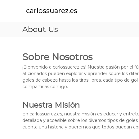
S
k
carlossuarez.es
i
p
About Us
t
o
c
o
Sobre Nosotros
n
t
¡Bienvenido a carlossuarez.es! Nuestra pasión por el f
e
aficionados pueden explorar y aprender sobre los dif
n
goles de cabeza hasta los tiros libres, cada tipo de gol
t
compartirlas contigo.
Nuestra Misión
En carlossuarez.es, nuestra misión es educar y entret
detallada y accesible sobre los diversos tipos de go
cuenta una historia y queremos que todos puedan apre