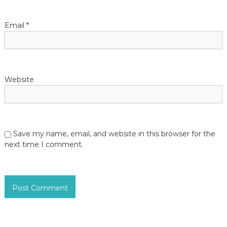
o
n
Email
*
Website
Save my name, email, and website in this browser for the
next time I comment.