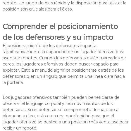
rebote. Un juego de pies rápido y la disposición para ajustar la
posición son cruciales para el éxito.
Comprender el posicionamiento
de los defensores y su impacto
El posicionamiento de los defensores impacta
significativamente la capacidad de un jugador ofensivo para
asegurar rebotes. Cuando los defensores están marcados de
cerca, los jugadores ofensivos deben buscar espacio para
explotar. Esto a menudo significa posicionarse detrás de los
defensores o en un ángulo que permita una línea clara hacia
la portería.
Los jugadores ofensivos también pueden beneficiarse de
observar el lenguaje corporal y los movimientos de los
defensores. Si un defensor se compromete demasiado a
bloquear un tiro, esto crea una oportunidad para que el
jugador ofensivo se deslice a una posición más ventajosa para
recibir un rebote.