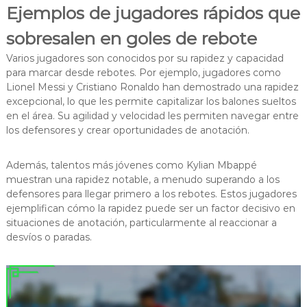
Ejemplos de jugadores rápidos que
sobresalen en goles de rebote
Varios jugadores son conocidos por su rapidez y capacidad
para marcar desde rebotes. Por ejemplo, jugadores como
Lionel Messi y Cristiano Ronaldo han demostrado una rapidez
excepcional, lo que les permite capitalizar los balones sueltos
en el área. Su agilidad y velocidad les permiten navegar entre
los defensores y crear oportunidades de anotación.
Además, talentos más jóvenes como Kylian Mbappé
muestran una rapidez notable, a menudo superando a los
defensores para llegar primero a los rebotes. Estos jugadores
ejemplifican cómo la rapidez puede ser un factor decisivo en
situaciones de anotación, particularmente al reaccionar a
desvíos o paradas.