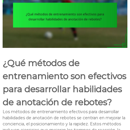
¿Qué métodos de
entrenamiento son efectivos
para desarrollar habilidades
de anotación de rebotes?
Los métodos de entrenamiento efectivos para desarrollar
habilidades de anotación de rebotes se centran en mejorar la
conciencia, el posicionamiento y la rapidez. Estos métodos
incluyen ejercicios que mejoran los tiempos de reacción, la