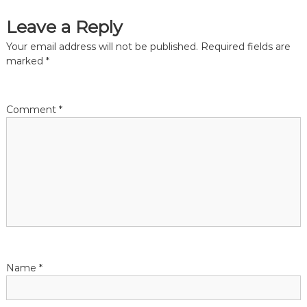
Leave a Reply
t
Your email address will not be published.
Required fields are
n
marked
*
a
Comment
*
v
i
g
a
t
Name
*
i