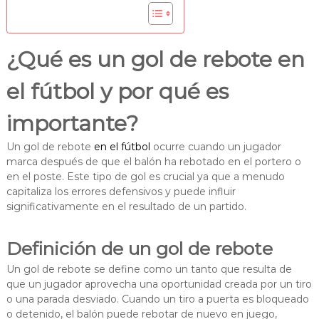
¿Qué es un gol de rebote en
el fútbol y por qué es
importante?
Un gol de rebote
en el fútbol
ocurre cuando un jugador
marca después de que el balón ha rebotado en el portero o
en el poste. Este tipo de gol es crucial ya que a menudo
capitaliza los errores defensivos y puede influir
significativamente en el resultado de un partido.
Definición de un gol de rebote
Un gol de rebote se define como un tanto que resulta de
que un jugador aprovecha una oportunidad creada por un tiro
o una parada desviado. Cuando un tiro a puerta es bloqueado
o detenido, el balón puede rebotar de nuevo en juego,