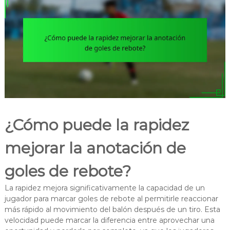
¿Cómo puede la rapidez
mejorar la anotación de
goles de rebote?
La rapidez mejora significativamente la capacidad de un
jugador para marcar goles de rebote al permitirle reaccionar
más rápido al movimiento del balón después de un tiro. Esta
velocidad puede marcar la diferencia entre aprovechar una