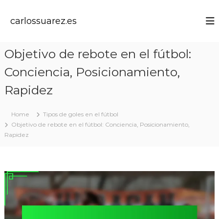
S
k
carlossuarez.es
i
p
t
Objetivo de rebote en el fútbol:
o
c
Conciencia, Posicionamiento,
o
n
Rapidez
t
e
Home
Tipos de goles en el fútbol
n
Objetivo de rebote en el fútbol: Conciencia, Posicionamiento,
t
Rapidez